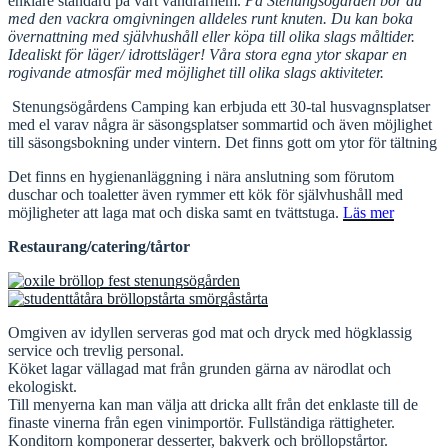
enklare standard på vårt vandrarhem.
På Stenungsögården bor du
med den vackra omgivningen alldeles runt knuten. Du kan boka
övernattning med självhushåll eller köpa till olika slags måltider.
Idealiskt för läger/ idrottsläger! Våra stora egna ytor skapar en
rogivande atmosfär med möjlighet till olika slags aktiviteter.
Stenungsögårdens Camping kan erbjuda ett 30-tal husvagnsplatser
med el varav några är säsongsplatser sommartid och även möjlighet
till säsongsbokning under vintern. Det finns gott om ytor för tältning
​Det finns en hygienanläggning i nära anslutning som förutom
duschar och toaletter även rymmer ett kök för självhushåll med
möjligheter att laga mat och diska samt en tvättstuga.
Läs mer
Restaurang/catering/tårtor
Omgiven av idyllen serveras god mat och dryck med högklassig
service och trevlig personal.
Köket lagar vällagad mat från grunden gärna av närodlat och
ekologiskt.
Till menyerna kan man välja att dricka allt från det enklaste till de
finaste vinerna från egen vinimportör. Fullständiga rättigheter.
Konditorn komponerar desserter, bakverk och bröllopstårtor.