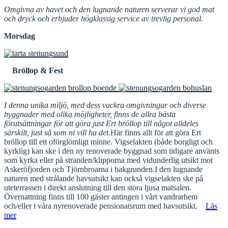
Omgivna av havet och den lugnande naturen serverar vi god mat
och dryck och erbjuder
högklassig service av trevlig personal.
Morsdag
Bröllop & Fest
I denna unika miljö, med dess vackra omgivningar och diverse
byggnader med olika möjligheter, finns de allra bästa
förutsättningar för att göra just Ert bröllop till något alldeles
särskilt, just så som ni vill ha det.
Här finns allt för att göra Ert
bröllop till ett oförglömligt minne. Vigselakten (både borgligt och
kyrklig) kan ske i den ny renoverade byggnad som tidigare använts
som kyrka eller på stranden/klipporna med vidunderlig utsikt mot
Askeröfjorden och Tjörnbroarna i bakgrunden.I den lugnande
naturen med strålande havsutsikt kan också vigselakten ske på
uteterrassen i direkt anslutning till den stora ljusa matsalen.
Övernattning finns till 100 gäster antingen i vårt vandrarhem
och/eller i våra nyrenoverade pensionatsrum med havsutsikt.
Läs
mer