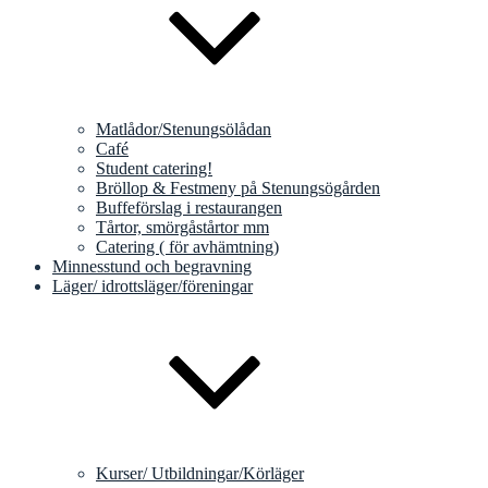
Matlådor/Stenungsölådan
Café
Student catering!
Bröllop & Festmeny på Stenungsögården
Buffeförslag i restaurangen
Tårtor, smörgåstårtor mm
Catering ( för avhämtning)
Minnesstund och begravning
Läger/ idrottsläger/föreningar
Kurser/ Utbildningar/Körläger