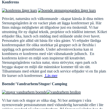
Konferens
Prisvärt, naturnära och välkomnande –skapar känsla åt dina möten
Stenungsögården är en vacker plats att lägga konferenser på. Här
finns många möjligheter att tillgodose just era önskemål. Vi har
utrustning för ny digital teknik, projektor och trådlöst internet. Köket
erbjuder fika, lunch och middag med strålande utsikt över havet.
Personalen gör alltid sitt bästa för våra gäster. Vi erbjuder färdiga
konferenspaket för olika storlekar på grupper och är flexibla i
upplägg och genomförande. Under adventsveckorna kan ni
kombinera er konferens med vårt välsmakande jullunch. En
konferens kräver en miljö som inspirerar till kreativitet.
Stenungsögårdens vackra natur, stora strövytor, egen park och
brygga skapar en miljö där människor kommer till sin rätt.
Tillsammans med erkänt god mat och service erbjuder vi en fin plats
för kurser och konferenser.
Läs mer
Boende/ Vandrarhem/Stugor/ Camping
Vi har rum och stugor av olika slag. Ni bor antingen i våra
nyrenoverade pensionatsrum med vidunderlig havsutsikt eller i lite