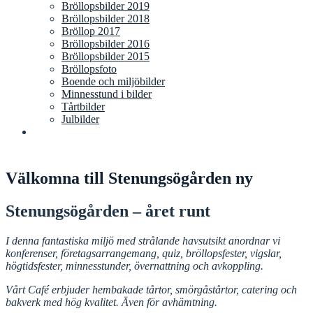
Bröllopsbilder 2019
Bröllopsbilder 2018
Bröllop 2017
Bröllopsbilder 2016
Bröllopsbilder 2015
Bröllopsfoto
Boende och miljöbilder
Minnesstund i bilder
Tårtbilder
Julbilder
Välkomna till Stenungsögården ny
Stenungsögården – året runt
I denna fantastiska miljö med
strålande havsutsikt anordnar vi
konferenser, företagsarrangemang, quiz,
bröllopsfester, vigslar,
högtidsfester, minnesstunder, övernattning och avkoppling.
Vårt Café erbjuder hembakade tårtor, smörgåstårtor, catering och
bakverk med hög kvalitet. Även för avhämtning.