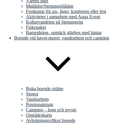
Vårens quiz
Matlådor/Stenungsölådan
Femkamp för aw, läger, konferens eller fest
Aktiviteter i samarbete med Aqua Event
Kulturvandring på Stenungsön
Fiskepaket
Barnridning- upptäck glädjen med hästar
Boende vid havet-stugor, vandrarhem och camping
Boka boende online
Stugor
Vandrarhem
Pensionatsrum
Camping – lugn och mysig
Områdeskarta
Avbokningsvillkor boende