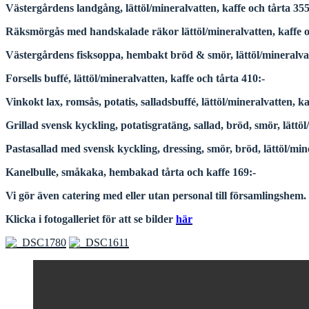
Västergårdens landgång, lättöl/mineralvatten, kaffe och tårta 355
Räksmörgås med handskalade räkor lättöl/mineralvatten, kaffe oc
Västergårdens fisksoppa, hembakt bröd & smör, lättöl/mineralvatt
Forsells buffé, lättöl/mineralvatten, kaffe och tårta 410:-
Vinkokt lax, romsås, potatis, salladsbuffé, lättöl/mineralvatten, ka
Grillad svensk kyckling, potatisgratäng, sallad, bröd, smör, lätt
Pastasallad med svensk kyckling, dressing, smör, bröd, lättöl/mine
Kanelbulle, småkaka, hembakad tårta och kaffe 169:-
Vi gör även catering med eller utan personal till församlingshem.
Klicka i fotogalleriet för att se bilder
här