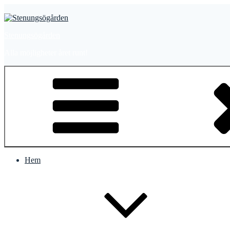
Stenungsögården
Alla möjligheter året runt!
Hem