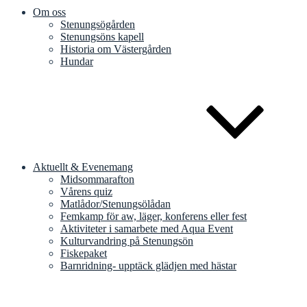
Om oss
Stenungsögården
Stenungsöns kapell
Historia om Västergården
Hundar
Aktuellt & Evenemang
Midsommarafton
Vårens quiz
Matlådor/Stenungsölådan
Femkamp för aw, läger, konferens eller fest
Aktiviteter i samarbete med Aqua Event
Kulturvandring på Stenungsön
Fiskepaket
Barnridning- upptäck glädjen med hästar