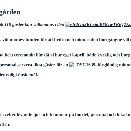
ögården
ill 110 gäster kan välkomnas i den
 vid minnesstunden för att hedra och minnas
den bortgångne vill
 ha hela ceremonin här då vi har eget kapell både kyrklig och borg
epersonal servera dina gäster för en
oförglömlig minne
ler enligt önskemål.
 servetter levande ljus och blommor på bordet, personal och lokal 
a 325:-