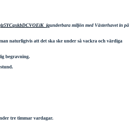
underbara miljön
med Västerhavet in på
 man naturligtvis
att det ska ske under
så vackra och värdiga
lig begravning.
stund.
under tre timmar vardagar.