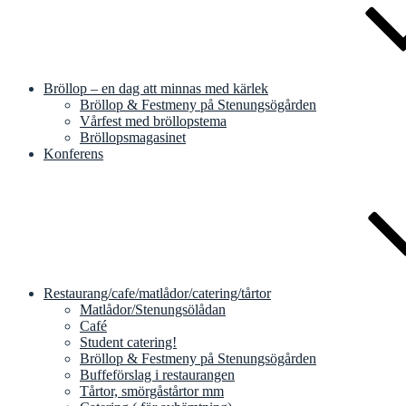
Bröllop – en dag att minnas med kärlek
Bröllop & Festmeny på Stenungsögården
Vårfest med bröllopstema
Bröllopsmagasinet
Konferens
Restaurang/cafe/matlådor/catering/tårtor
Matlådor/Stenungsölådan
Café
Student catering!
Bröllop & Festmeny på Stenungsögården
Buffeförslag i restaurangen
Tårtor, smörgåstårtor mm