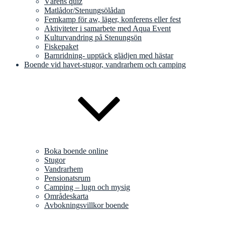
Vårens quiz
Matlådor/Stenungsölådan
Femkamp för aw, läger, konferens eller fest
Aktiviteter i samarbete med Aqua Event
Kulturvandring på Stenungsön
Fiskepaket
Barnridning- upptäck glädjen med hästar
Boende vid havet-stugor, vandrarhem och camping
Boka boende online
Stugor
Vandrarhem
Pensionatsrum
Camping – lugn och mysig
Områdeskarta
Avbokningsvillkor boende