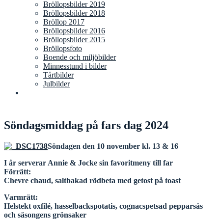
Bröllopsbilder 2019
Bröllopsbilder 2018
Bröllop 2017
Bröllopsbilder 2016
Bröllopsbilder 2015
Bröllopsfoto
Boende och miljöbilder
Minnesstund i bilder
Tårtbilder
Julbilder
Söndagsmiddag på fars dag 2024
Söndagen den 10 november kl. 13 & 16
I år serverar Annie & Jocke sin favoritmeny till far
Förrätt:
Chevre chaud, saltbakad rödbeta med getost på toast
Varmrätt:
Helstekt oxfilé, hasselbackspotatis, cognacspetsad pepparsås
och säsongens grönsaker