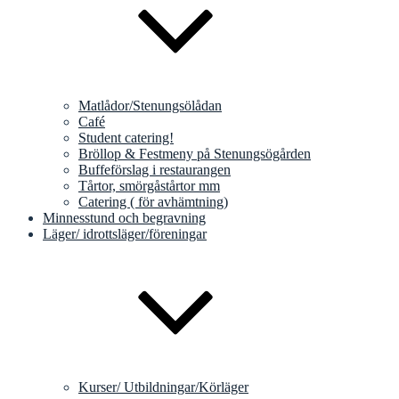
Matlådor/Stenungsölådan
Café
Student catering!
Bröllop & Festmeny på Stenungsögården
Buffeförslag i restaurangen
Tårtor, smörgåstårtor mm
Catering ( för avhämtning)
Minnesstund och begravning
Läger/ idrottsläger/föreningar
Kurser/ Utbildningar/Körläger