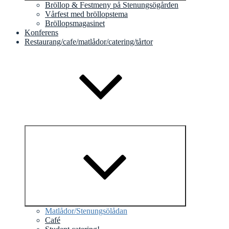
Bröllop & Festmeny på Stenungsögården
Vårfest med bröllopstema
Bröllopsmagasinet
Konferens
Restaurang/cafe/matlådor/catering/tårtor
Minimera
undermeny
Matlådor/Stenungsölådan
Café