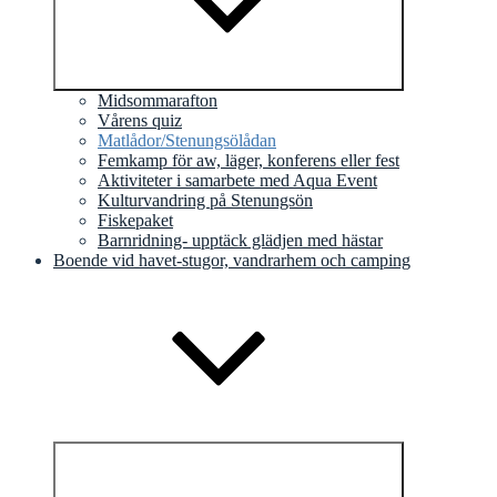
Midsommarafton
Vårens quiz
Matlådor/Stenungsölådan
Femkamp för aw, läger, konferens eller fest
Aktiviteter i samarbete med Aqua Event
Kulturvandring på Stenungsön
Fiskepaket
Barnridning- upptäck glädjen med hästar
Boende vid havet-stugor, vandrarhem och camping
Expandera
undermeny