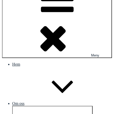
Meny
Hem
Om oss
Expandera
undermeny