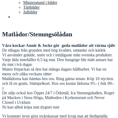
Minnesstund i bilder
Tårtbilder
Julbilder
Matlådor/Stenungsölådan
Våra kockar Annie & Jocke gör goda matlådor att värma själv
De tillagas från grunden med hög kvalitet, omtanke och kärlek
Vi använder grädde, smör och i möjligaste mån svenska produkter.
Varje låda innehåller 0,5 kg mat. Den hungrige blir mätt annars har
du mat i två dagar.
Maten förpackas så den har många dagars hållbarhet. Vi har en
meny och olika veckans rätter
Matlådorna kan hämtas hos oss. Ring gärna innan. Köp 10 stycken
och få en gratis. Stämpelkort. Hos oss kostar lådorna 95:- ( fisk 99:-
)
De säljs också hos Öppet 24/7 i Ödsmål, Ica Stenungshallen, Roger
på Macken i Stora Höga, Matboden i Kyrkenorum och Never
Closed i Ucklum
Ni kan alltså köpa mat dygnet runt
Vi kommer även göra nyårskassar med lyxig mat att färdigställa