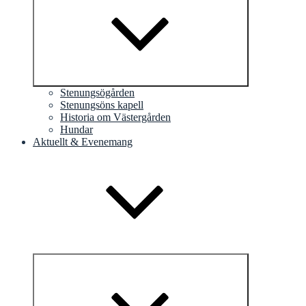
Stenungsögården
Stenungsöns kapell
Historia om Västergården
Hundar
Aktuellt & Evenemang
Minimera
undermeny