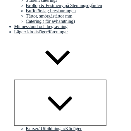
Student catering!
Bröllop & Festmeny på Stenungsögården
Buffeförslag i restaurangen
Tårtor, smörgåstårtor mm
Catering ( för avhämtning)
Minnesstund och begravning
Läger/ idrottsläger/föreningar
Expandera
undermeny
Kurser/ Utbildningar/Körläger