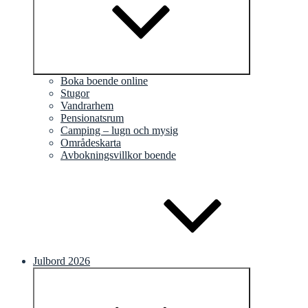
Boka boende online
Stugor
Vandrarhem
Pensionatsrum
Camping – lugn och mysig
Områdeskarta
Avbokningsvillkor boende
Julbord 2026
Expandera
undermeny